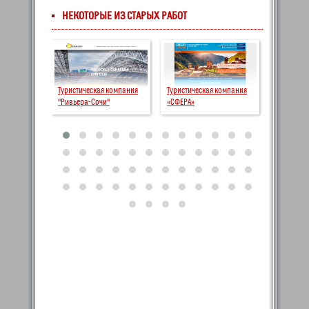
НЕКОТОРЫЕ ИЗ СТАРЫХ РАБОТ
Туристическая компания
Туристическая компания
"Ривьера-Сочи"
«СФЕРА»
ООО "Опти