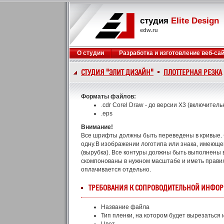
студия
Elite Design
edw.ru
О студии
Разработка и изготовление веб-са
СТУДИЯ "ЭЛИТ ДИЗАЙН"
ПЛОТТЕРНАЯ РЕЗКА
Форматы файлов:
.cdr Corel Draw - до версии X3 (включитель
.eps
Внимание!
Все шрифты должны быть переведены в кривые. 
одну.В изображении логотипа или знака, имеюще
(вырубка). Все контуры должны быть выполнены 
скомпонованы в нужном масштабе и иметь правиль
оплачивается отдельно.
ТРЕБОВАНИЯ К СОПРОВОДИТЕЛЬНОЙ ИНФО
Название файла
Тип пленки, на котором будет вырезаться