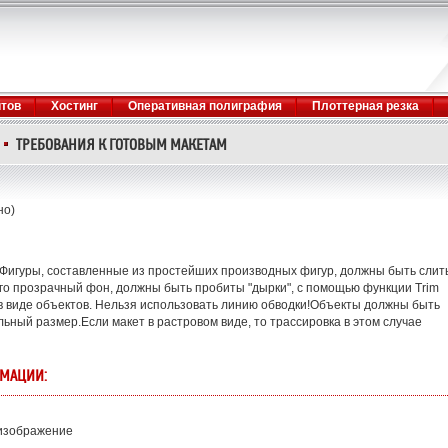
йтов
Хостинг
Оперативная полиграфия
Плоттерная резка
ТРЕБОВАНИЯ К ГОТОВЫМ МАКЕТАМ
но)
Фигуры, составленные из простейших производных фигур, должны быть слит
го прозрачный фон, должны быть пробиты "дырки", с помощью функции Trim
в виде объектов. Нельзя использовать линию обводки!Объекты должны быть
ный размер.Если макет в растровом виде, то трассировка в этом случае
РМАЦИИ:
 изображение